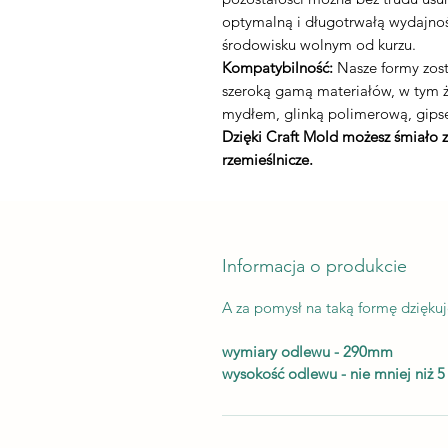
optymalną i długotrwałą wydajnoś
środowisku wolnym od kurzu.
Kompatybilność:
Nasze formy zost
szeroką gamą materiałów, w tym
mydłem, glinką polimerową, gips
Dzięki Craft Mold możesz śmiało 
rzemieślnicze.
Informacja o produkcie
A za pomysł na taką formę dzięk
wymiary odlewu - 290mm
wysokość odlewu - nie mniej niż 