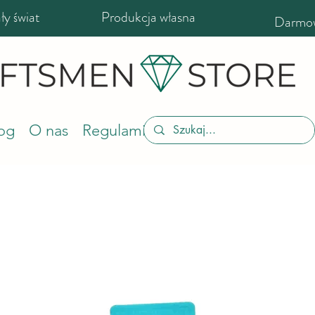
y świat
Produkcja własna
Darmow
og
O nas
Regulamin sklepu