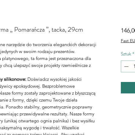
rma „ Pomarańcza ”, tacka, 29cm
146,0
Fast EU
lne narzędzie do tworzenia eleganckich dekoracji
 jedynych w swoim rodzaju prezentów.
Sztuk
*
 platynowego, ta forma jest przeznaczona dla
y chcą ulepszyć swoje projekty rzemieślnicze z
y silikonowe:
Doświadcz wysokiej jakości
o żywicy epoksydowej. Bezproblemowe
asze formy zostały zaprojektowane z błyszczącą
nie z formy, dzięki czemu Twoje dzieła
ia. Ponadto stabilny, geometrycznie poprawny
apewniając przewidywalne rezultaty. Nasze formy
 (unikaj otwartego ognia palnika) i bez wysiłku
maksymalną wygodę i trwałość. Wszelkie
nąć za pomocą taśmy klejącej. Aby uzyskać