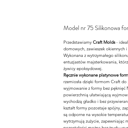
Model nr 75 Silikonowa fo
Przedstawiamy
Craft Molds
- idea
domowych, zawieszek okiennych i
Wykonana z wytrzymałego silikonu
entuzjastów majsterkowania, którz
żywicy epoksydowej.
Ręcznie wykonane platynowe form
rzemiosła dzięki formom Craft d
wyjmowanie z formy bez pęknięć N
powierzchnią ułatwiającą wyjmowa
wychodzą gładko i bez przywieran
kształt formy pozostaje spójny, z
są odporne na wysokie temperatury
wytrzymują zużycie, zapewniając 
pozostałości można bez trudu usu