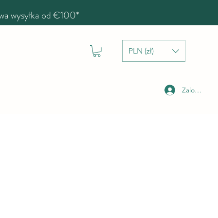
a wysyłka od €100*
PLN (zł)
Zaloguj się