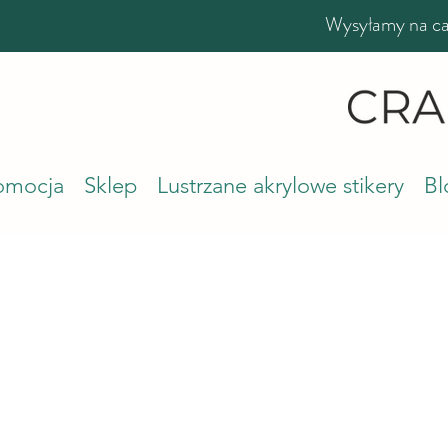
Wysyłamy na cał
romocja
Sklep
Lustrzane akrylowe stikery
Bl