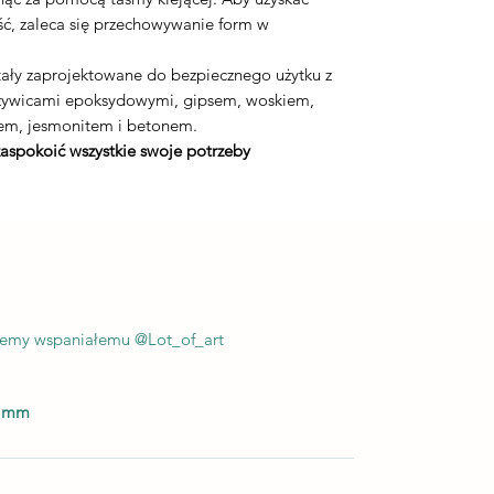
ć, zaleca się przechowywanie form w
ały zaprojektowane do bezpiecznego użytku z
 żywicami epoksydowymi, gipsem, woskiem,
em, jesmonitem i betonem.
zaspokoić wszystkie swoje potrzeby
ujemy wspaniałemu @Lot_of_art
5 mm