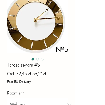
Tarcza zegara #5
Regularna
Cena
Od
 72,45 zł 
56,21zł
cena
Rabatowa
Fast EU Delivery
Rozmiar
*