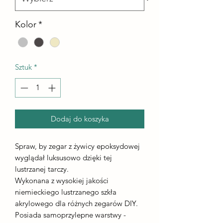
Kolor
*
Sztuk
*
Dodaj do koszyka
Spraw, by zegar z żywicy epoksydowej
wyglądał luksusowo dzięki tej
lustrzanej tarczy.
Wykonana z wysokiej jakości
niemieckiego lustrzanego szkła
akrylowego dla różnych zegarów DIY.
Posiada samoprzylepne warstwy -