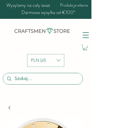
Wysyłamy na cały świat
Produkcja własna
Darmowa wysyłka od €100*
PLN (zł)