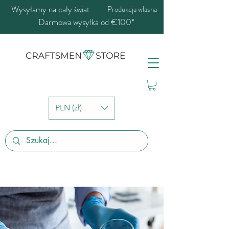
Wysyłamy na cały świat
Produkcja własna
Darmowa wysyłka od €100*
PLN (zł)