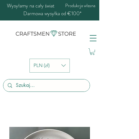
Wysyłamy na cały świat
Produkcja własna
Darmowa wysyłka od €100*
PLN (zł)