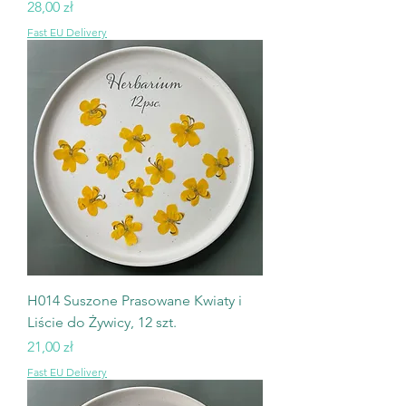
Cena
28,00 zł
Fast EU Delivery
H014 Suszone Prasowane Kwiaty i
Liście do Żywicy, 12 szt.
Cena
21,00 zł
Fast EU Delivery