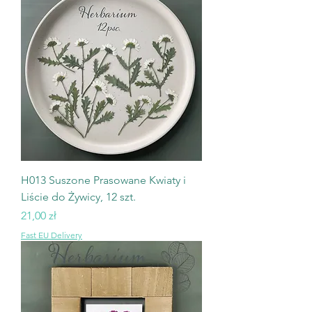
H013 Suszone Prasowane Kwiaty i
Liście do Żywicy, 12 szt.
Cena
21,00 zł
Fast EU Delivery