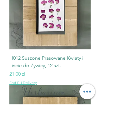
H012 Suszone Prasowane Kwiaty i
Liście do Żywicy, 12 szt.
Cena
21,00 zł
Fast EU Delivery