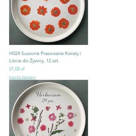
H024 Suszone Prasowane Kwiaty i
Liście do Żywicy, 12 szt.
Cena
21,00 zł
Fast EU Delivery