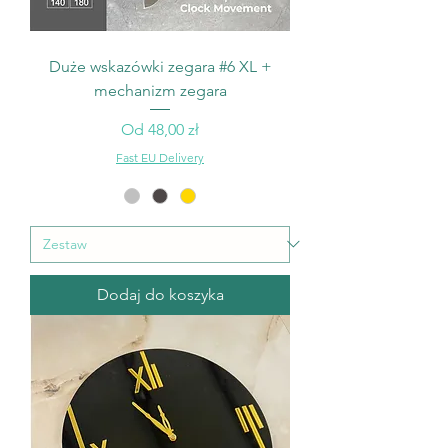
Duże wskazówki zegara #6 XL +
mechanizm zegara
Cena rabatowa
Od
48,00 zł
Fast EU Delivery
Dodaj do koszyka