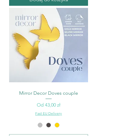
Mirror Decor Doves couple
Cena rabatowa
Od
43,00 zł
Fast EU Delivery