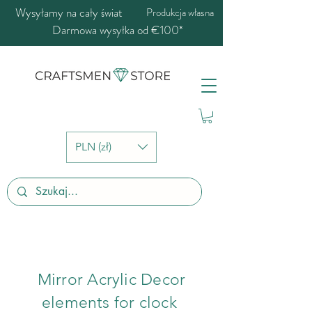
Wysyłamy na cały świat
Produkcja własna
Darmowa wysyłka od €100*
PLN (zł)
Mirror Acrylic Decor
elements for clock