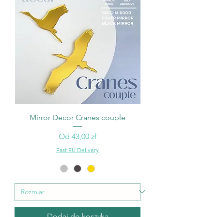
Mirror Decor Cranes couple
Cena rabatowa
Od
43,00 zł
Fast EU Delivery
Dodaj do koszyka