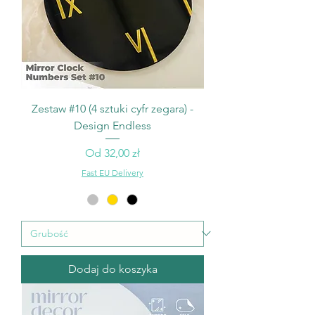
Zestaw #10 (4 sztuki cyfr zegara) -
Design Endless
Cena rabatowa
Od
32,00 zł
Fast EU Delivery
Dodaj do koszyka