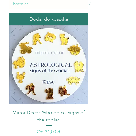
Dodaj do koszyka
Mirror Decor Astrological signs of
the zodiac
Cena rabatowa
Od
31,00 zł