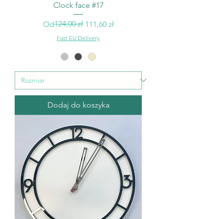
Clock face #17
Regularna cena
Cena rabatowa
124,00 zł
Od
111,60 zł
Fast EU Delivery
Dodaj do koszyka