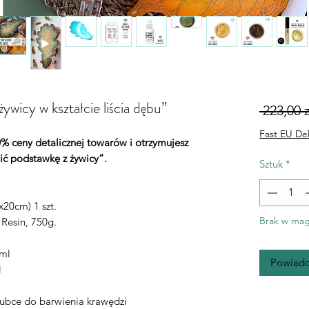
wicy w kształcie liścia dębu”
 223,00 z
Fast EU Del
% ceny detalicznej towarów i otrzymujesz
ć podstawkę z żywicy”.
Sztuk
*
20cm) 1 szt.
Brak w mag
Resin, 750g.
5ml
Powiado
l
tubce do barwienia krawędzi