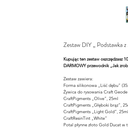
Zestaw DIY „ Podstawka z ży
Kupując ten zestaw oszczędzasz 10
DARMOWY przewodnik „Jak zrobi
Zestaw zawiera:
Forma silikonowa „Liść dębu” (35x
Żywica do rysowania Craft Geode 
CraftPigments „Olive”, 25ml
CraftPigments „Głęboki brąz”, 2
CraftPigments „Light Gold”, 25m
CraftResinTint „White”
Potal płynne złoto Gold Ducat w 