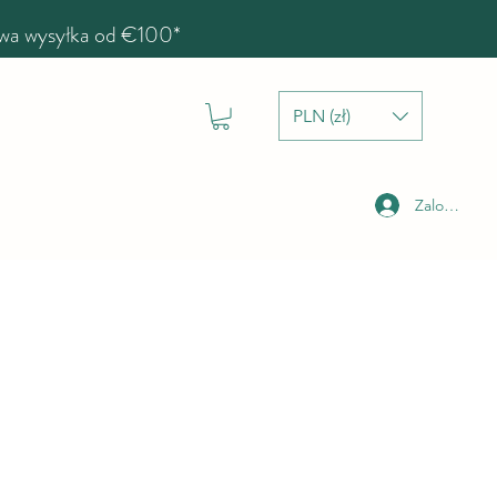
a wysyłka od €100*
PLN (zł)
Zaloguj się