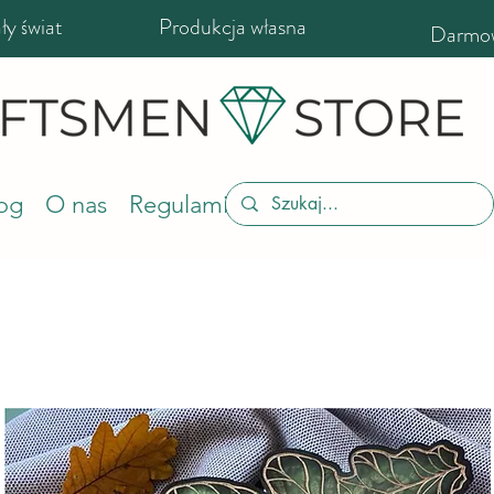
y świat
Produkcja własna
Darmow
og
O nas
Regulamin sklepu