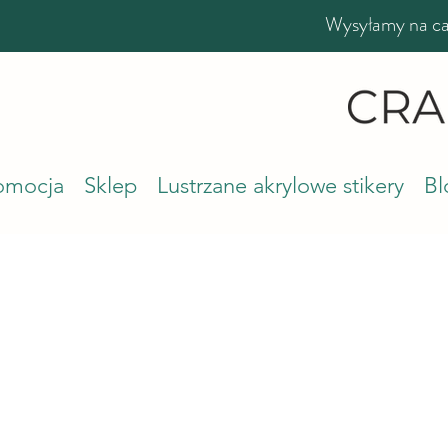
Wysyłamy na cał
romocja
Sklep
Lustrzane akrylowe stikery
Bl