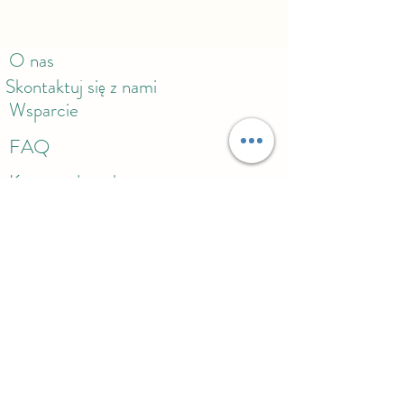
O nas
Skontaktuj się z nami
Wsparcie
FAQ
Karta podarunkowa
Polityka zwrotów
Polityka prywatności
Polityka
dostawy
Nagrody
©2024 by Craftsmen.Store