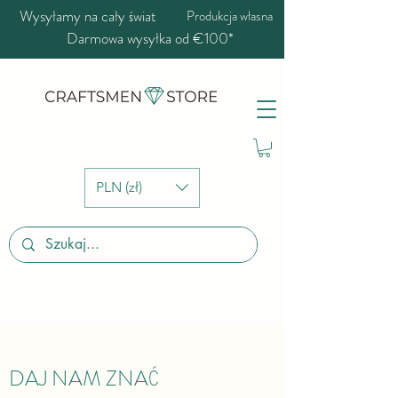
Wysyłamy na cały świat
Produkcja własna
Darmowa wysyłka od €100*
PLN (zł)
DAJ NAM ZNAĆ