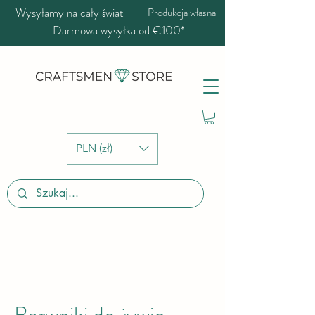
Wysyłamy na cały świat
Produkcja własna
Darmowa wysyłka od €100*
PLN (zł)
Barwniki do żywic