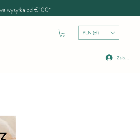
a wysyłka od €100*
PLN (zł)
Zaloguj się