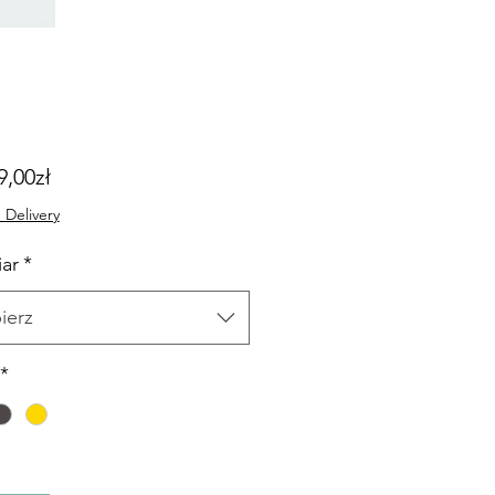
Cena
9,00zł
Rabatowa
 Delivery
ar
*
ierz
*