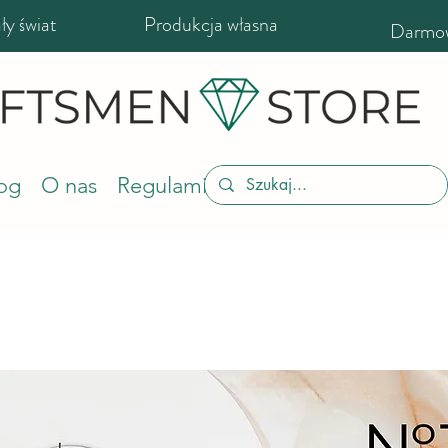
y świat
Produkcja własna
Darmow
og
O nas
Regulamin sklepu