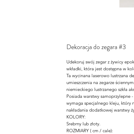
Dekoracja do zegara #3
Udekoruj swój zegar z żywicy epo
wkładki, która jest dostępna w ko
Ta wycinana laserowo lustrzana de
umieszczenia na zegarze ściennym
niemieckiego lustrzanego szkła a
Posiada warstwy samoprzylepne - 
wymaga specjalnego kleju, który 
nakładania dodatkowej warstwy ż
KOLORY:
Srebrny lub złoty.
ROZMIARY ( cm / cale):