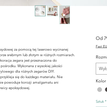
Od
7
Fast EU
ksydowej za pomocą tej laserowo wycinanej
lorze srebrnym lub złotym w różnych rozmiarach.
Rozmi
koracja zegara jest przeznaczona do
 pośrodku. Wykonana z wysokiej jakości
Wyb
krylowego dla różnych zegarów DIY.
przykleja się do każdego materiału. Nie
Kolor
nie powoduje korozji amalgamatu ani
ywicy epoksydowej.
Sztuk
*