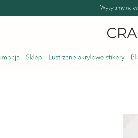
Wysyłamy na cał
romocja
Sklep
Lustrzane akrylowe stikery
Bl