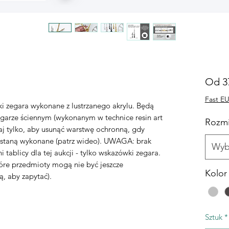
Od
3
Fast EU
i zegara wykonane z lustrzanego akrylu. Będą
garze ściennym (wykonanym w technice resin art
Rozmi
ętaj tylko, aby usunąć warstwę ochronną, gdy
zostaną wykonane (patrz wideo). UWAGA: brak
Wyb
 tablicy dla tej aukcji - tylko wskazówki zegara.
óre przedmioty mogą nie być jeszcze
Kolor
ą, aby zapytać).
Sztuk
*