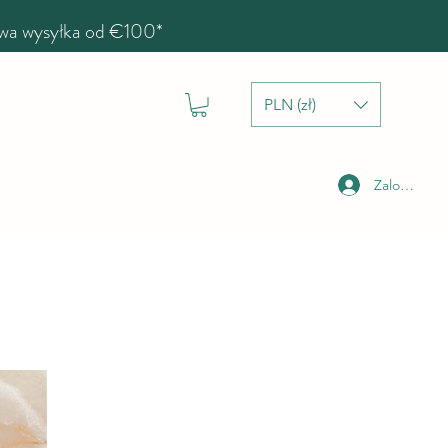
a wysyłka od €100*
PLN (zł)
Zaloguj się