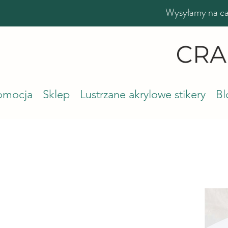
Wysyłamy na cał
romocja
Sklep
Lustrzane akrylowe stikery
Bl