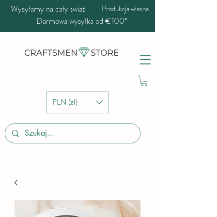
Wysyłamy na cały świat
Produkcja własna
Darmowa wysyłka od €100*
PLN (zł)