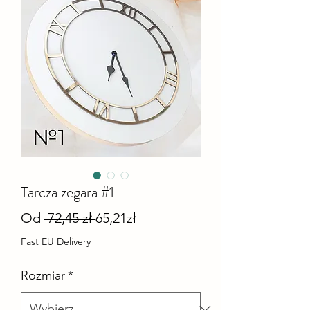
Tarcza zegara #1
Regularna
Cena
Od
 72,45 zł 
65,21zł
cena
Rabatowa
Fast EU Delivery
Rozmiar
*