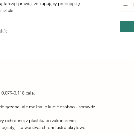
tą tarczą sprawią, że kupujący poczują się
 sztuki.
k.):
0,079-0,118 cala.
 dołączone, ale można je kupić osobno - sprawdź
wy ochronnej z plastiku po zakończeniu
 pęsety) - ta warstwa chroni lustro akrylowe