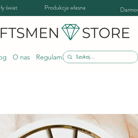
y świat
Produkcja własna
Darmow
og
O nas
Regulamin sklepu