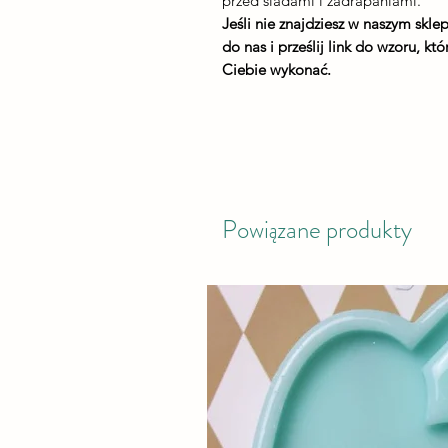
przed śladami i zadrapaniami.
Jeśli nie znajdziesz w naszym skl
do nas i prześlij link do wzoru, k
Ciebie wykonać.
Powiązane produkty