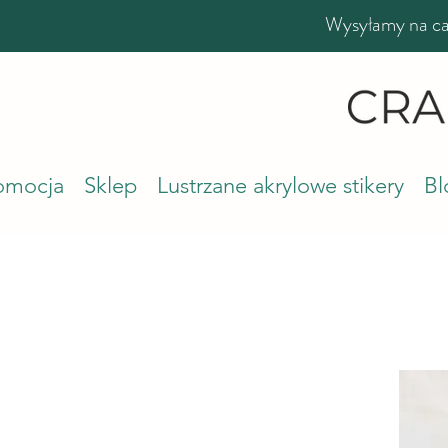
Wysyłamy na cał
romocja
Sklep
Lustrzane akrylowe stikery
Bl