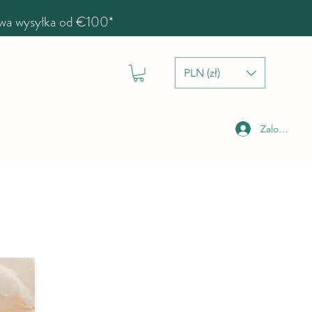
a wysyłka od €100*
PLN (zł)
Zaloguj się