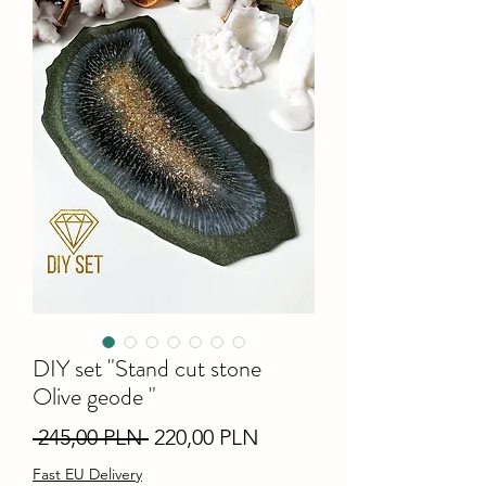
DIY set "Stand cut stone
Olive geode "
Звичайна
За
 245,00 PLN 
220,00 PLN
ціна
розпродажем
Fast EU Delivery