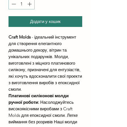
Додати у кошик
Craft Molds
- ідеальний інструмент
для створення елегантного
домашнього декору, вітрин та
унікальних подарунків. Молди,
виготовлені з міцного платинового
силікону, призначені для ентузіастів,
які хочуть вдосконалити свої проекти
з виготовлення виробів з епоксидної
смоли.
Платинові силіконові молди
ручної роботи:
Насолоджуйтесь
високоякісними виробами з Craft
Molds для епоксидної смоли. Легке
виймання без розривів Наші молди