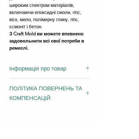
широким спектром матеріалів,
включаючи епоксидні смоли, гіпс,
віск, мило, полімерну глину, гіпс,
єсмоніт і бетон.
З Craft Mold ви можете впевнено
задовольнити всі свої потреби в
ремеслі.
Інформація про товар
Силіконовий молд Набір іграшок
ПОЛІТИКА ПОВЕРНЕНЬ ТА
"Фрукти", складається з 5 моделей.
Це новий тип форми з додатковим 3D
КОМПЕНСАЦІЙ
литтям.
Форма має контурний малюнок
Ми з радістю приймаємо повернення,
прожилок, які залишаться на виливку
обміни та відміни У разі виникнення
і можуть бути розмальовані як
проблем зв'яжіться з нами протягом
маркерами, так і рідкими фарбами
14 днів з моменту доставки
Ducat.
Надішліть запит на відміну протягом: