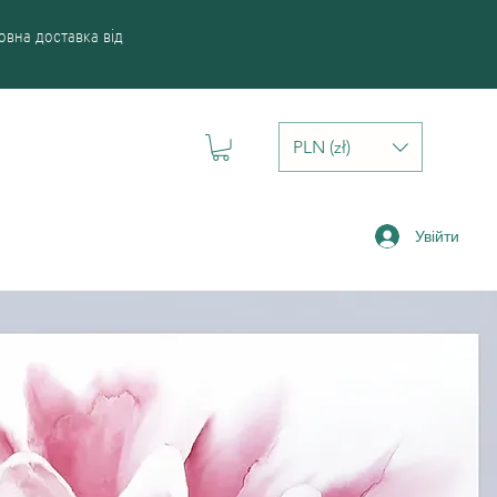
вна доставка від
PLN (zł)
Увійти