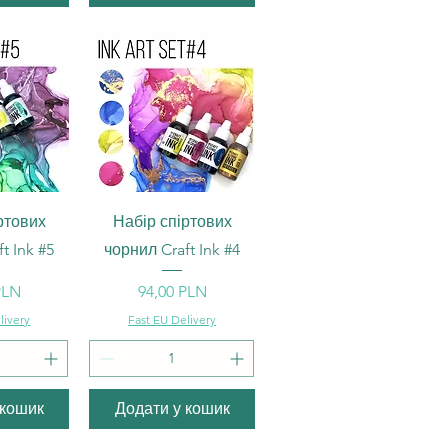
ерегляд
Швидкий перегляд
ртових
Набір спіртових
t Ink #5
чорнил Craft Ink #4
Ціна
PLN
94,00 PLN
livery
Fast EU Delivery
 кошик
Додати у кошик