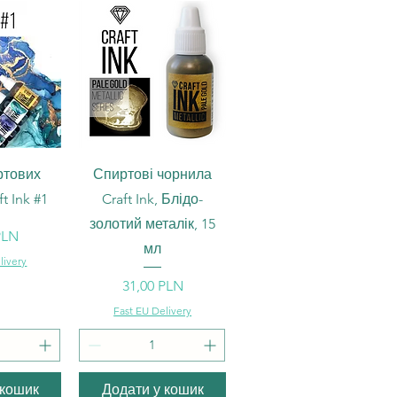
ерегляд
Швидкий перегляд
ртових
Спиртові чорнила
t Ink #1
Craft Ink, Блідо-
золотий металік, 15
PLN
мл
livery
Ціна
31,00 PLN
Fast EU Delivery
 кошик
Додати у кошик