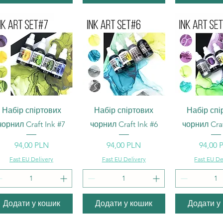
Швидкий перегляд
Швидкий перегляд
Швидкий п
Набір спіртових
Набір спіртових
Набір спі
чорнил Craft Ink #7
чорнил Craft Ink #6
чорнил Craf
Ціна
Ціна
Ціна
94,00 PLN
94,00 PLN
94,00 
Fast EU Delivery
Fast EU Delivery
Fast EU De
Додати у кошик
Додати у кошик
Додати у