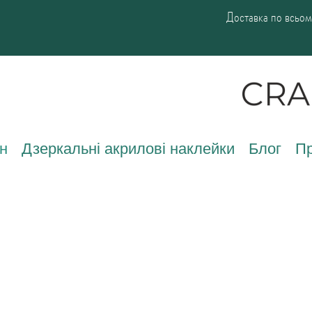
Доставка по всьому
н
Дзеркальні акрилові наклейки
Блог
Пр