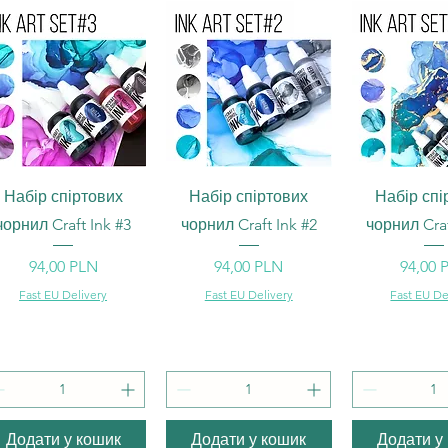
Швидкий перегляд
Швидкий перегляд
Швидкий п
Набір спіртових
Набір спіртових
Набір спі
чорнил Craft Ink #3
чорнил Craft Ink #2
чорнил Craf
Ціна
Ціна
Ціна
94,00 PLN
94,00 PLN
94,00 
Fast EU Delivery
Fast EU Delivery
Fast EU De
Додати у кошик
Додати у кошик
Додати у