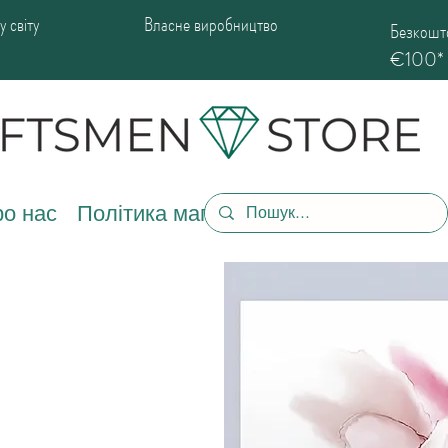
 світу
Власне виробництво
Безкошто
€100*
о нас
Політика магазину