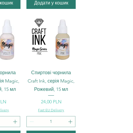
 кошик
Додати у кошик
ерегляд
Швидкий перегляд
чорнила
Спиртові чорнила
рія Magic,
Craft Ink, серія Magic,
, 15 мл
Рожевий, 15 мл
Ціна
PLN
24,00 PLN
livery
Fast EU Delivery