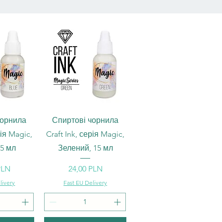
ерегляд
Швидкий перегляд
чорнила
Спиртові чорнила
рія Magic,
Craft Ink, серія Magic,
15 мл
Зелений, 15 мл
Ціна
PLN
24,00 PLN
livery
Fast EU Delivery