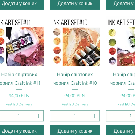
Додати у кошик
Додати у кошик
Додати у
Швидкий перегляд
Швидкий перегляд
Швидкий п
Набір спіртових
Набір спіртових
Набір спі
орнил Craft Ink #11
чорнил Craft Ink #10
чорнил Craf
Ціна
Ціна
Ціна
94,00 PLN
94,00 PLN
94,00 
Fast EU Delivery
Fast EU Delivery
Fast EU De
Додати у кошик
Додати у кошик
Додати у