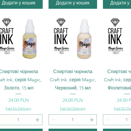
Додати у кошик
Додати у кошик
Додати у
Швидкий перегляд
Швидкий перегляд
Швидкий п
Спиртові чорнила
Спиртові чорнила
Спиртові 
aft Ink, серія Magic,
Craft Ink, серія Magic,
Craft Ink, се
Золото, 15 мл
Червоний, 15 мл
Фіолетовий
Ціна
Ціна
Ціна
24,00 PLN
24,00 PLN
24,00 
Fast EU Delivery
Fast EU Delivery
Fast EU De