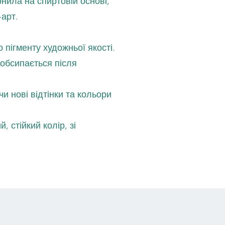
нила на спиртовій основі,
-арт.
 пігменту художньої якості.
 обсипається після
 нові відтінки та кольори
, стійкий колір, зі