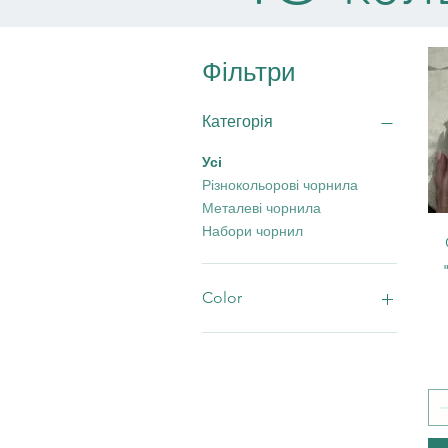
Фільтри
Категорія
Усі
Різнокольорові чорнила
Металеві чорнила
Набори чорнил
Color
Червоні чорнила
Жовті чорнила
Коричневі чорнила
Фіолетові чорнила
Чорні & білі чорнила