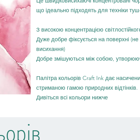
Це швидковисихаючі концентровані чор
що ідеально підходять для техніки туш
З високою концентрацією світлостійкого
Дуже добре фіксується на поверхні (не
висихання)
Добре змішуються між собою, утворюючи
Палітра кольорів Craft Ink дає насичений
стриманою гамою природних відтінків.
Дивіться всі кольори нижче
орів