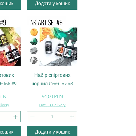
 кошик
Додати у кошик
ерегляд
Швидкий перегляд
ртових
Набір спіртових
t Ink #9
чорнил Craft Ink #8
Ціна
PLN
94,00 PLN
livery
Fast EU Delivery
 кошик
Додати у кошик