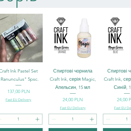
Швидкий перегляд
Швидкий перегляд
Швидкий п
Craft Ink Pastel Set
Спиртові чорнила
Спиртові 
"Ranunculus" 5psc.
Craft Ink, серія Magic,
Craft Ink, се
Апельсин, 15 мл
Синій, 
Ціна
137,00 PLN
Ціна
Ціна
24,00 PLN
24,00 
Fast EU Delivery
Fast EU Delivery
Fast EU De