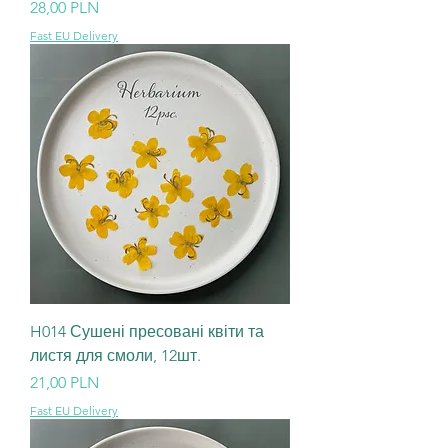
Ціна
28,00 PLN
Fast EU Delivery
H014 Сушені пресовані квіти та
листя для смоли, 12шт.
Ціна
21,00 PLN
Fast EU Delivery