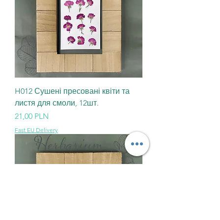
H012 Сушені пресовані квіти та
листя для смоли, 12шт.
Ціна
21,00 PLN
Fast EU Delivery