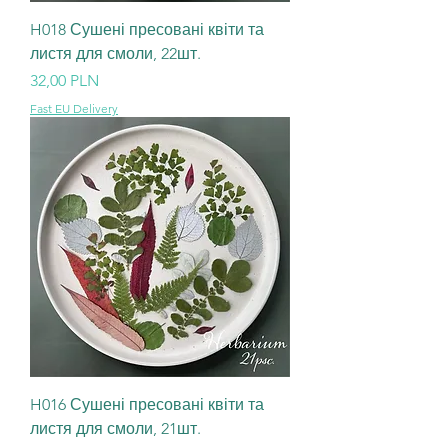
H018 Сушені пресовані квіти та
листя для смоли, 22шт.
Ціна
32,00 PLN
Fast EU Delivery
H016 Сушені пресовані квіти та
листя для смоли, 21шт.