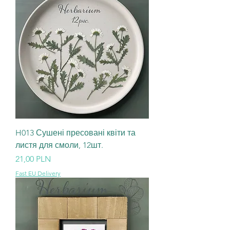
H013 Сушені пресовані квіти та
листя для смоли, 12шт.
Ціна
21,00 PLN
Fast EU Delivery