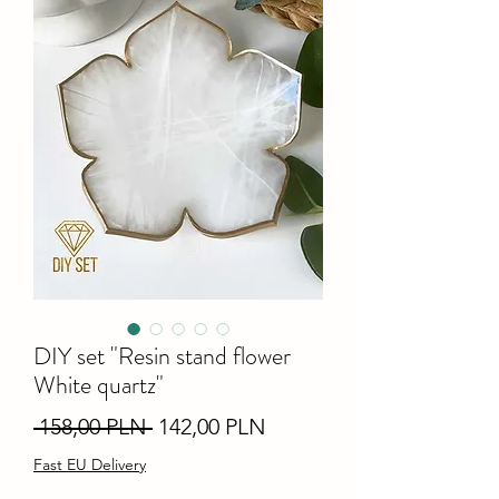
DIY set "Resin stand flower
White quartz"
Звичайна
За
 158,00 PLN 
142,00 PLN
ціна
розпродажем
Fast EU Delivery