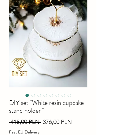
DIY set "White resin cupcake
stand holder "
Звичайна
За
 418,00 PLN 
376,00 PLN
ціна
розпродажем
Fast EU Delivery