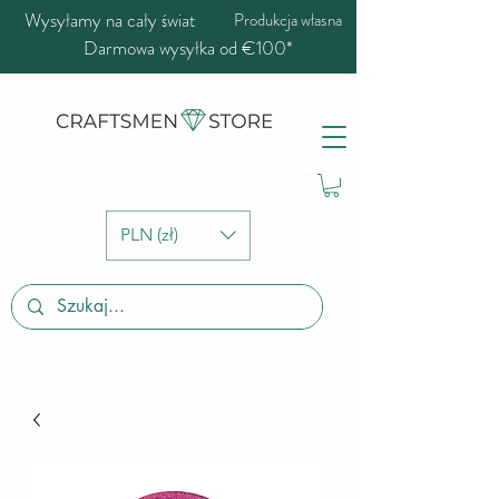
Wysyłamy na cały świat
Produkcja własna
Darmowa wysyłka od €100*
PLN (zł)