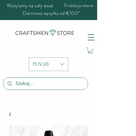
Wysyłamy na cały świat
Produkcja własna
Darmowa wysyłka od €100*
PLN (zł)