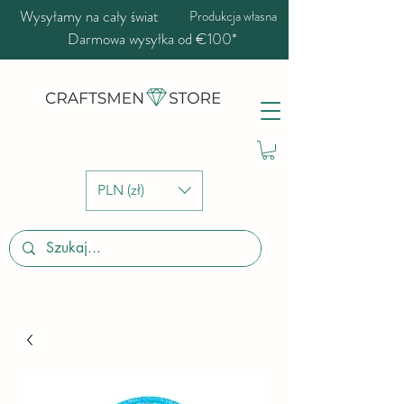
Wysyłamy na cały świat
Produkcja własna
Darmowa wysyłka od €100*
PLN (zł)