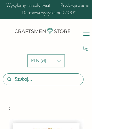
Wysyłamy na cały świat
Produkcja własna
Darmowa wysyłka od €100*
PLN (zł)