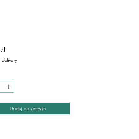
Cena
 zł
 Delivery
Dodaj do koszyka