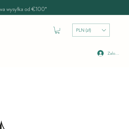
a wysyłka od €100*
PLN (zł)
Zaloguj się