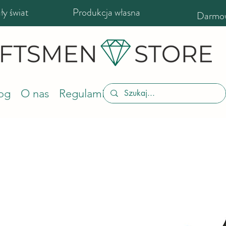
y świat
Produkcja własna
Darmow
og
O nas
Regulamin sklepu