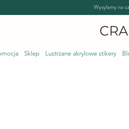
Wysyłamy na cał
romocja
Sklep
Lustrzane akrylowe stikery
Bl