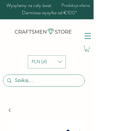
Wysyłamy na cały świat
Produkcja własna
Darmowa wysyłka od €100*
PLN (zł)