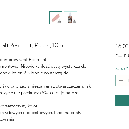
raftResinTint, Puder, 10ml
16,00
Fast EU
olimerów CraftResinTint
mentowa. Niewielka ilość pasty wystarcza do
Sztuk
*
ęboki kolor. 2-3 krople wystarczą do
żywicy przed zmieszaniem z utwardzaczem, jak
ozycie nie przekracza 5%, co daje bardzo
łprzezroczysty kolor.
oksydowych i poliestrowych. Inne materiały
towania.