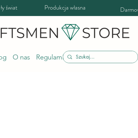
y świat
Produkcja własna
Darmow
og
O nas
Regulamin sklepu