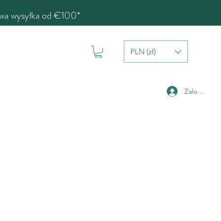
a wysyłka od €100*
PLN (zł)
Zaloguj się