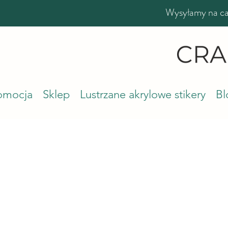
Wysyłamy na cał
romocja
Sklep
Lustrzane akrylowe stikery
Bl