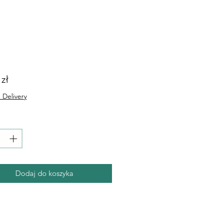
Cena
 zł
 Delivery
Dodaj do koszyka