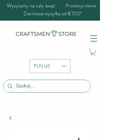
Wysyłamy na cały świat
Produkcja własna
Darmowa wysyłka od €100*
PLN (zł)