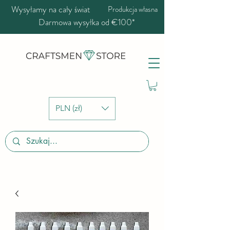
Wysyłamy na cały świat
Produkcja własna
Darmowa wysyłka od €100*
PLN (zł)