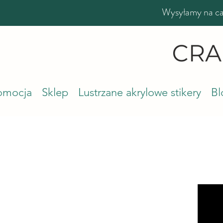
Wysyłamy na cał
romocja
Sklep
Lustrzane akrylowe stikery
Bl