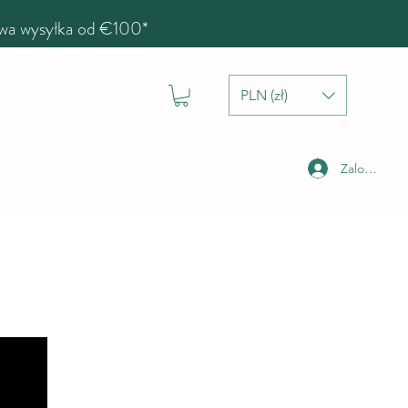
a wysyłka od €100*
PLN (zł)
Zaloguj się