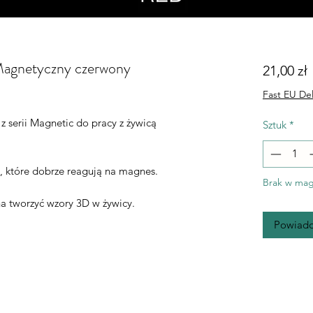
Magnetyczny czerwony
21,00 zł
Fast EU Del
 serii Magnetic do pracy z żywicą
Sztuk
*
, które dobrze reagują na magnes.
Brak w mag
a tworzyć wzory 3D w żywicy.
Powiado