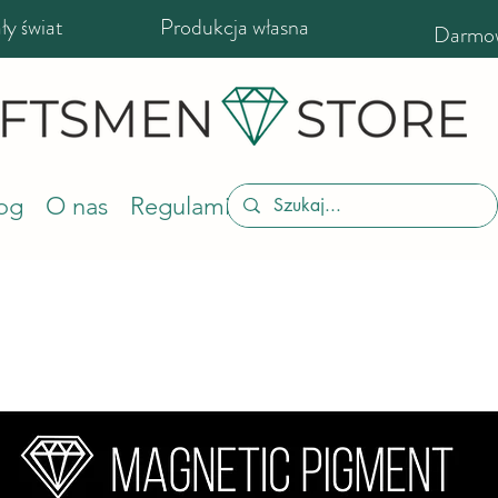
y świat
Produkcja własna
Darmow
og
O nas
Regulamin sklepu