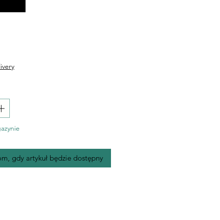
Cena
ivery
azynie
m, gdy artykuł będzie dostępny