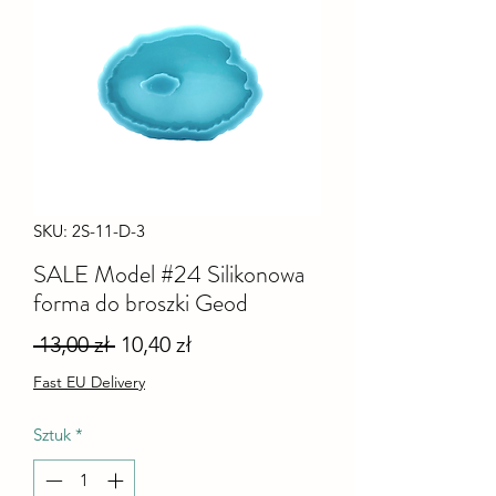
SKU: 2S-11-D-3
SALE Model #24 Silikonowa
forma do broszki Geod
Regularna
Cena
 13,00 zł 
10,40 zł
cena
Rabatowa
Fast EU Delivery
Sztuk
*