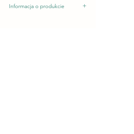
Informacja o produkcie
wymiary odlewu - 78 mm na 52 mm
wysokość odlewu - nie mniej niż 5 mm
zużycie żywicy - od 20g