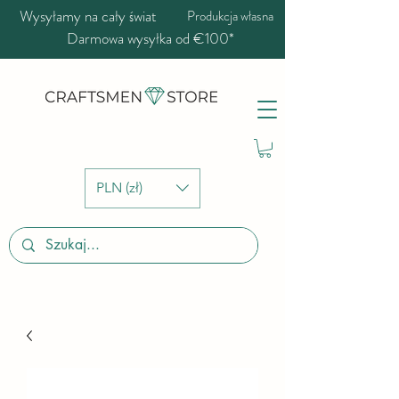
Wysyłamy na cały świat
Produkcja własna
Darmowa wysyłka od €100*
PLN (zł)