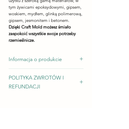
użytku z szeroką gamą materiałów, w
tym żywicami epoksydowymi, gipsem,
woskiem, mydłem, glinką polimerową,
gipsem, jesmonitem i betonem.
Dzięki Craft Mold możesz śmiało
zaspokoić wszystkie swoje potrzeby
rzemieślnicze.
Informacja o produkcie
rozmiar jednej podstawki na kubek
POLITYKA ZWROTÓW I
wynosi 120 mm x 100 mm
wysokość odlewu - nie mniej niż 5 mm
REFUNDACJI
Chętnie przyjmujemy zwroty, wymiany
i anulacje W przypadku problemów
Skontaktuj się z nami w ciągu 14 dni od
dostawy Poproś o anulowanie w ciągu:
2 godzin od zakupu Warunki zwrotu