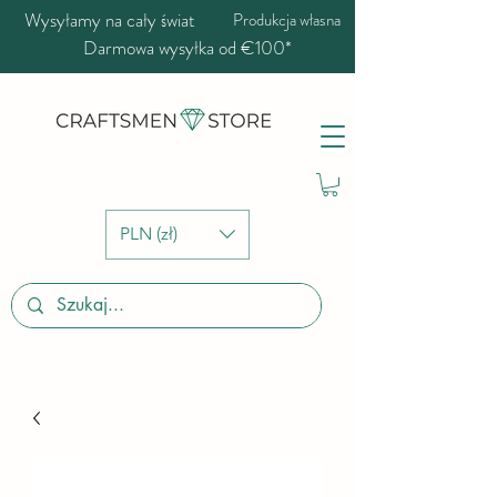
Wysyłamy na cały świat
Produkcja własna
Darmowa wysyłka od €100*
PLN (zł)