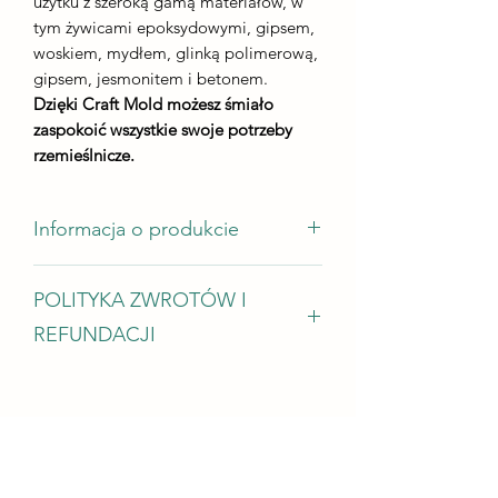
użytku z szeroką gamą materiałów, w
tym żywicami epoksydowymi, gipsem,
woskiem, mydłem, glinką polimerową,
gipsem, jesmonitem i betonem.
Dzięki Craft Mold możesz śmiało
zaspokoić wszystkie swoje potrzeby
rzemieślnicze.
Informacja o produkcie
wymiary odlewu - 140 mm na 100 mm
POLITYKA ZWROTÓW I
wysokość odlewu - nie mniej niż 5 mm
REFUNDACJI
Chętnie przyjmujemy zwroty, wymiany
i anulacje W przypadku problemów
Skontaktuj się z nami w ciągu 14 dni od
dostawy Poproś o anulowanie w ciągu:
2 godzin od zakupu Warunki zwrotu