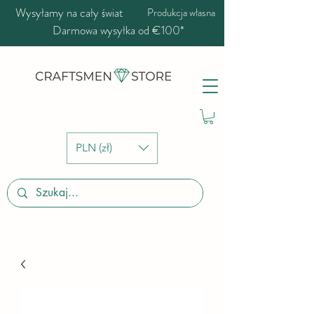
Wysyłamy na cały świat
Produkcja własna
Darmowa wysyłka od €100*
PLN (zł)