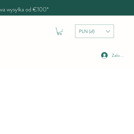
a wysyłka od €100*
PLN (zł)
Zaloguj się