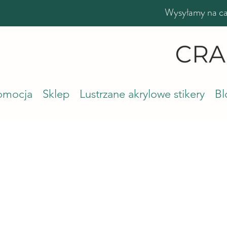
Wysyłamy na cał
romocja
Sklep
Lustrzane akrylowe stikery
Bl