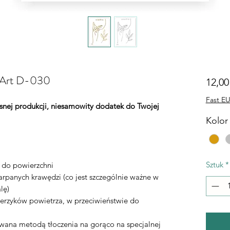
e Art D-030
12,00
Fast EU
łasnej produkcji, niesamowity dodatek do Twojej
Kolor 
Sztuk
*
ą do powierzchni
rpanych krawędzi (co jest szczególnie ważne w
lę)
erzyków powietrza, w przeciwieństwie do
ywana metodą tłoczenia na gorąco na specjalnej