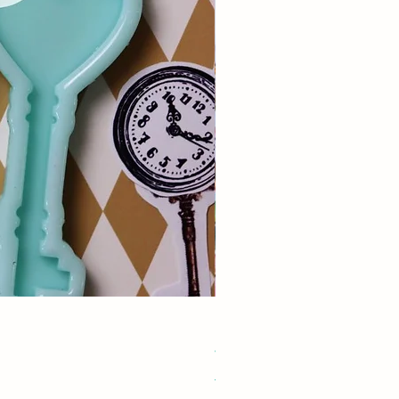
Resin Pocket Сlock Christma
Cena
40,00 zł
Fast EU Delivery