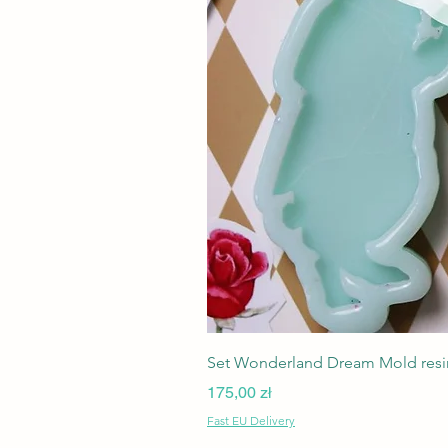
Set Wonderland Dream Mold resin
Cena
175,00 zł
Fast EU Delivery