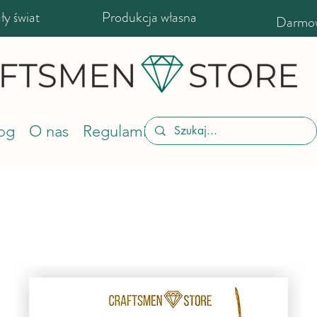
y świat
Produkcja własna
Darmow
og
O nas
Regulamin sklepu