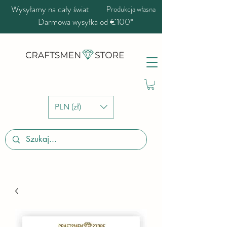
Wysyłamy na cały świat
Produkcja własna
Darmowa wysyłka od €100*
PLN (zł)