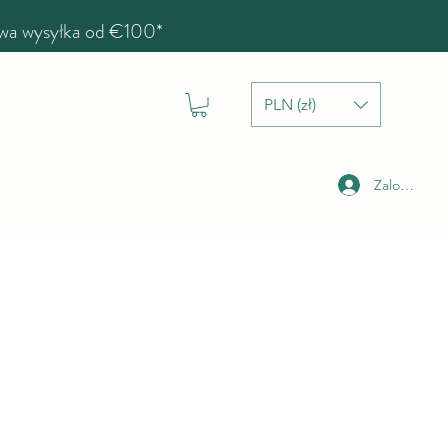
a wysyłka od €100*
PLN (zł)
Zaloguj się