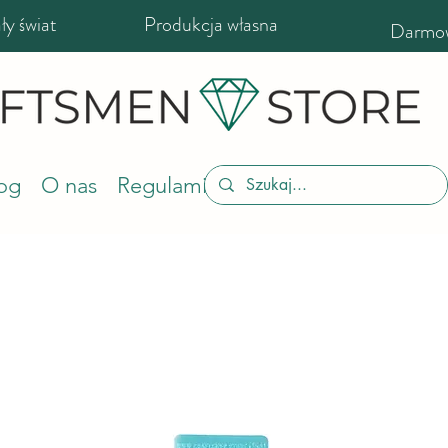
y świat
Produkcja własna
Darmow
og
O nas
Regulamin sklepu