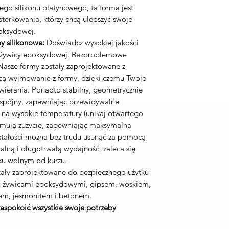
go silikonu platynowego, ta forma jest
terkowania, którzy chcą ulepszyć swoje
poksydowej.
y silikonowe:
Doświadcz wysokiej jakości
o żywicy epoksydowej. Bezproblemowe
asze formy zostały zaprojektowane z
ącą wyjmowanie z formy, dzięki czemu Twoje
wierania. Ponadto stabilny, geometrycznie
 spójny, zapewniając przewidywalne
 na wysokie temperatury (unikaj otwartego
zymują zużycie, zapewniając maksymalną
stałości można bez trudu usunąć za pomocą
alną i długotrwałą wydajność, zaleca się
u wolnym od kurzu.
ały zaprojektowane do bezpiecznego użytku
m żywicami epoksydowymi, gipsem, woskiem,
em, jesmonitem i betonem.
zaspokoić wszystkie swoje potrzeby