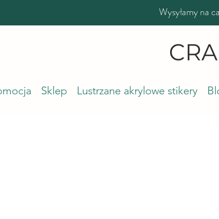
Wysyłamy na cał
romocja
Sklep
Lustrzane akrylowe stikery
Bl