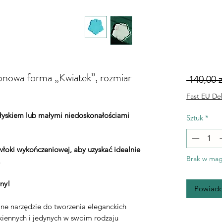
konowa forma „Kwiatek”, rozmiar
 140,00 z
Fast EU Del
łyskiem lub małymi niedoskonałościami
Sztuk
*
łoki wykończeniowej, aby uzyskać idealnie
Brak w mag
.
ny!
Powiado
lne narzędzie do tworzenia eleganckich
iennych i jedynych w swoim rodzaju