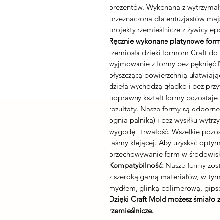
prezentów. Wykonana z wytrzymałe
przeznaczona dla entuzjastów majs
projekty rzemieślnicze z żywicy e
Ręcznie wykonane platynowe form
rzemiosła dzięki formom Craft d
wyjmowanie z formy bez pęknięć N
błyszczącą powierzchnią ułatwiaj
dzieła wychodzą gładko i bez przy
poprawny kształt formy pozostaje
rezultaty. Nasze formy są odporne
ognia palnika) i bez wysiłku wytr
wygodę i trwałość. Wszelkie pozo
taśmy klejącej. Aby uzyskać optym
przechowywanie form w środowisk
Kompatybilność:
Nasze formy zost
z szeroką gamą materiałów, w ty
mydłem, glinką polimerową, gips
Dzięki Craft Mold możesz śmiało 
rzemieślnicze.