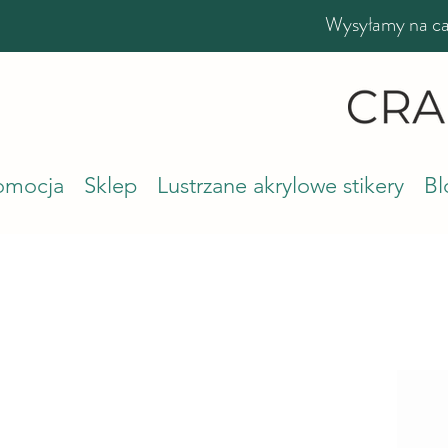
Wysyłamy na cał
romocja
Sklep
Lustrzane akrylowe stikery
Bl