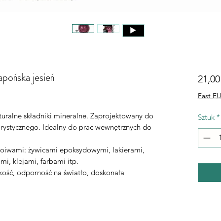
pońska jesień
21,00
Fast EU
turalne składniki mineralne. Zaprojektowany do
Sztuk
*
orystycznego. Idealny do prac wewnętrznych do
oiwami: żywicami epoksydowymi, lakierami,
i, klejami, farbami itp.
kość, odporność na światło, doskonała