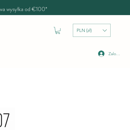
a wysyłka od €100*
PLN (zł)
Zaloguj się