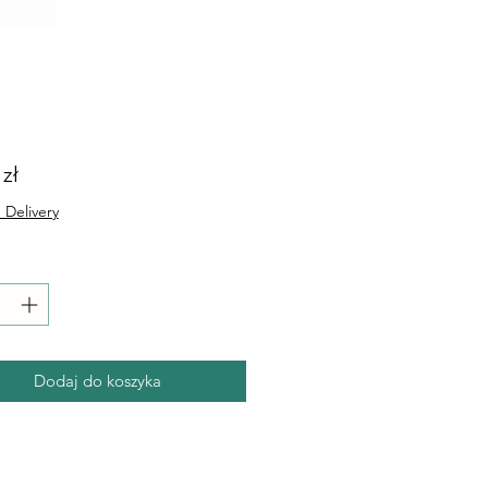
Cena
 zł
 Delivery
Dodaj do koszyka