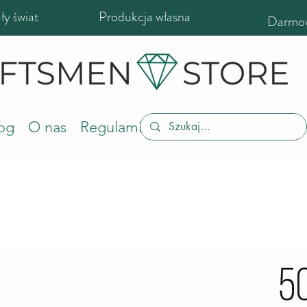
y świat
Produkcja własna
Darmow
og
O nas
Regulamin sklepu