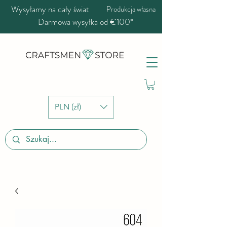
Wysyłamy na cały świat
Produkcja własna
Darmowa wysyłka od €100*
PLN (zł)