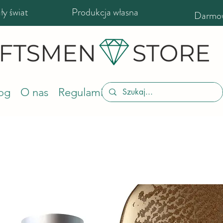
y świat
Produkcja własna
Darmow
og
O nas
Regulamin sklepu