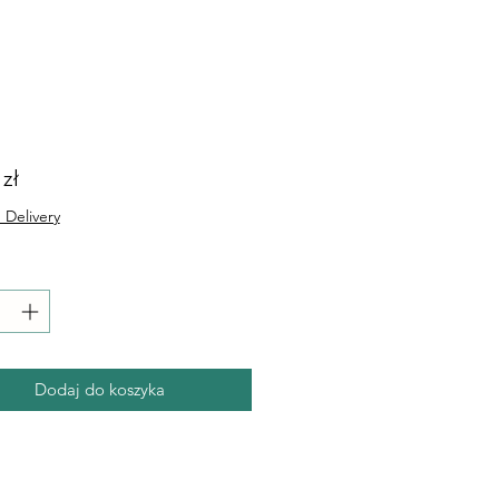
Cena
 zł
 Delivery
Dodaj do koszyka