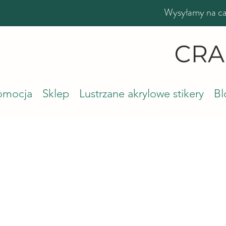
Wysyłamy na cał
romocja
Sklep
Lustrzane akrylowe stikery
Bl