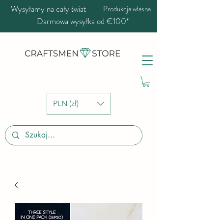
Wysyłamy na cały świat
Produkcja własna
Darmowa wysyłka od €100*
PLN (zł)