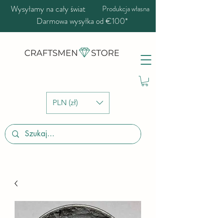
Wysyłamy na cały świat
Produkcja własna
Darmowa wysyłka od €100*
PLN (zł)