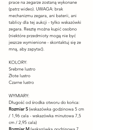
prace na zegarze zostaną wykonane
(patrz wideo). UWAGA: brak
mechanizmu zegara, ani baterii, ani
tablicy dla tej aukcji - tylko wskazówki
zegara. Resztę można kupić osobno
(niektóre przedmioty mogą nie być
jeszcze wymienione - skontaktuj się ze
mną, aby zapytać).
KOLORY:
Srebrne lustro
Złote lustro
Czarne lustro
WYMIARY:
Długość od środka otworu do końca:
Rozmiar S
(wskazówka godzinowa 5 cm
/ 1,96 cala - wskazówka minutowa 7,5
cm / 2,95 cala)
Rozmiar M
(wskazówka godzinowa 7