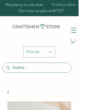
Wysyłamy na cały świat
Produkcja własna
Darmowa wysyłka od €100*
PLN (zł)