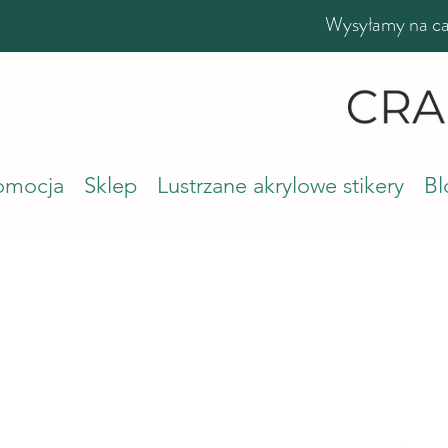
Wysyłamy na cał
romocja
Sklep
Lustrzane akrylowe stikery
Bl