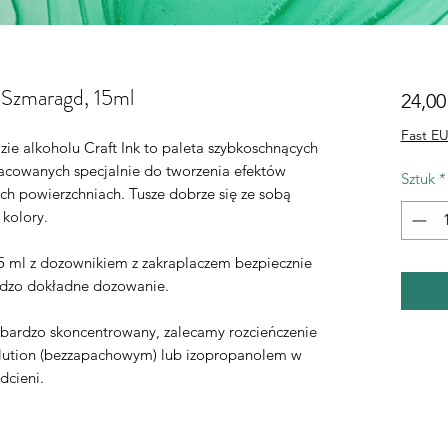
, Szmaragd, 15ml
24,00
Fast EU
ie alkoholu Craft Ink to paleta szybkoschnących
acowanych specjalnie do tworzenia efektów
Sztuk
*
ch powierzchniach. Tusze dobrze się ze sobą
 kolory.
 ml z dozownikiem z zakraplaczem bezpiecznie
rdzo dokładne dozowanie.
t bardzo skoncentrowany, zalecamy rozcieńczenie
lution (bezzapachowym) lub izopropanolem w
dcieni.