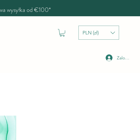
a wysyłka od €100*
PLN (zł)
Zaloguj się