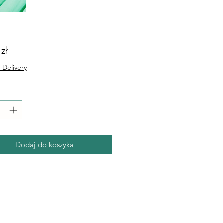
Cena
 zł
 Delivery
Dodaj do koszyka