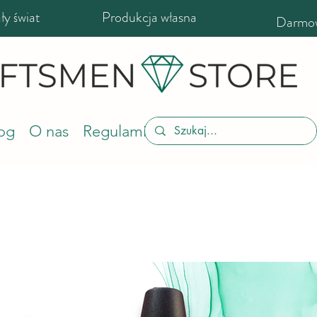
y świat
Produkcja własna
Darmow
og
O nas
Regulamin sklepu