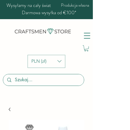
Wysyłamy na cały świat
Produkcja własna
Darmowa wysyłka od €100*
PLN (zł)