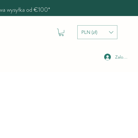
a wysyłka od €100*
PLN (zł)
Zaloguj się