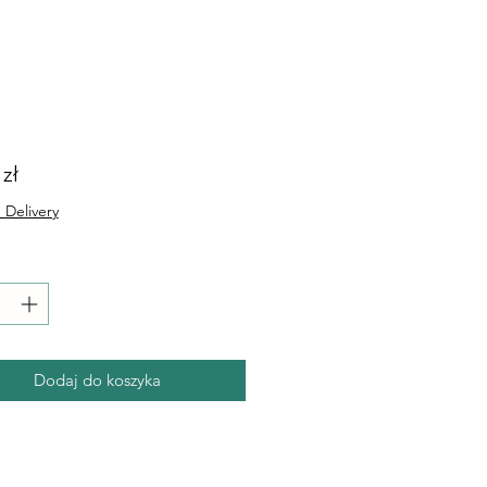
Cena
 zł
 Delivery
Dodaj do koszyka