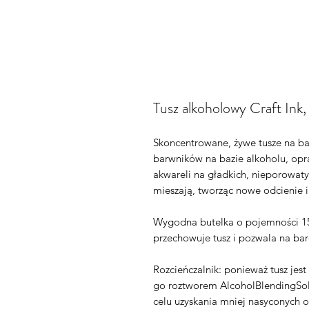
Tusz alkoholowy Craft Ink,
Skoncentrowane, żywe tusze na baz
barwników na bazie alkoholu, opr
akwareli na gładkich, nieporowaty
mieszają, tworząc nowe odcienie i
Wygodna butelka o pojemności 15
przechowuje tusz i pozwala na ba
Rozcieńczalnik: ponieważ tusz jes
go roztworem AlcoholBlendingSo
celu uzyskania mniej nasyconych o