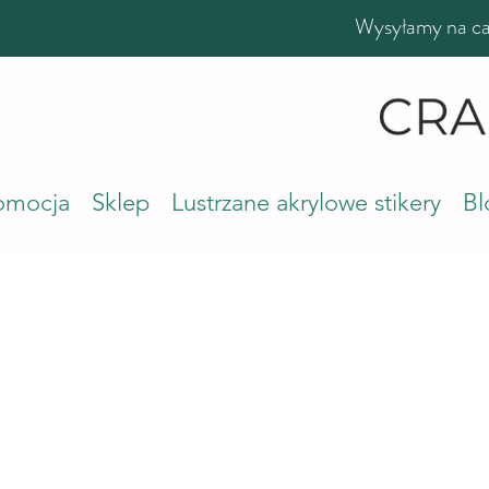
Wysyłamy na cał
romocja
Sklep
Lustrzane akrylowe stikery
Bl