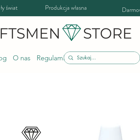
y świat
Produkcja własna
Darmow
og
O nas
Regulamin sklepu