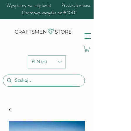
Wysyłamy na cały świat
Produkcja własna
Darmowa wysyłka od €100*
PLN (zł)