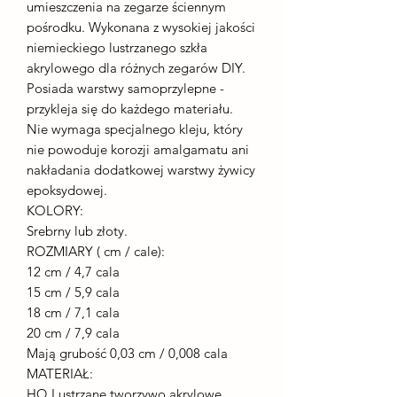
umieszczenia na zegarze ściennym
pośrodku. Wykonana z wysokiej jakości
niemieckiego lustrzanego szkła
akrylowego dla różnych zegarów DIY.
Posiada warstwy samoprzylepne -
przykleja się do każdego materiału.
Nie wymaga specjalnego kleju, który
nie powoduje korozji amalgamatu ani
nakładania dodatkowej warstwy żywicy
epoksydowej.
KOLORY:
Srebrny lub złoty.
ROZMIARY ( cm / cale):
12 cm / 4,7 cala
15 cm / 5,9 cala
18 cm / 7,1 cala
20 cm / 7,9 cala
Mają grubość 0,03 cm / 0,008 cala
MATERIAŁ:
HQ Lustrzane tworzywo akrylowe.