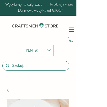
Wysyłamy na cały świat
Produkcja własna
Darmowa wysyłka od €100*
PLN (zł)