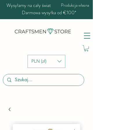
Wysyłamy na cały świat
Produkcja własna
Darmowa wysyłka od €100*
PLN (zł)