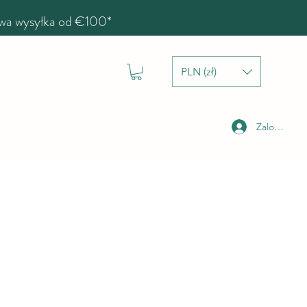
a wysyłka od €100*
PLN (zł)
Zaloguj się