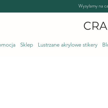
Wysyłamy na cał
romocja
Sklep
Lustrzane akrylowe stikery
Bl