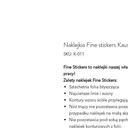
Naklejkia Fine stiсkers Kau
SKU: K-011
Fine Stickers to naklejki naszej w
pracy!
Zalety naklejek Fine Stickers:
Szlachetna folia błyszcząca
Najcieńsze linie i wzory
Kontury wzoru ściśle przylegaj
Nóż tnący nie pozostawia posza
przypadku naklejek na małą ska
Nie pozostawia pod sobą pęch
naklejek konturowych z folii.