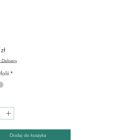
Cena
 zł
 Delivery
folii
*
Dodaj do koszyka