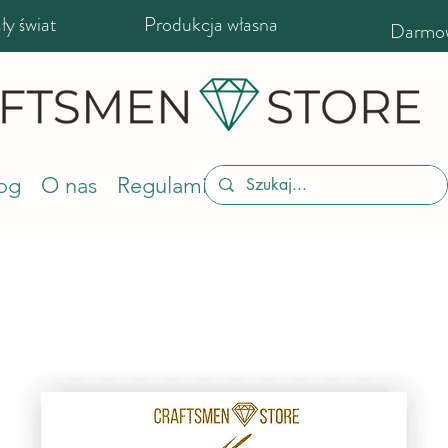
y świat
Produkcja własna
Darmow
og
O nas
Regulamin sklepu