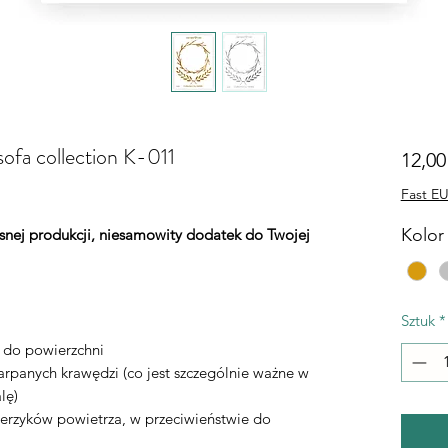
sofa collection K-011
12,00
Fast EU
Kolor 
łasnej produkcji, niesamowity dodatek do Twojej
Sztuk
*
ą do powierzchni
rpanych krawędzi (co jest szczególnie ważne w
lę)
erzyków powietrza, w przeciwieństwie do