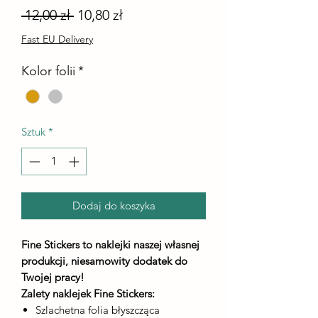
Regularna
Cena
 12,00 zł 
10,80 zł
cena
Rabatowa
Fast EU Delivery
Kolor folii
*
Sztuk
*
Dodaj do koszyka
Fine Stickers to naklejki naszej własnej
produkcji, niesamowity dodatek do
Twojej pracy!
Zalety naklejek Fine Stickers:
Szlachetna folia błyszcząca