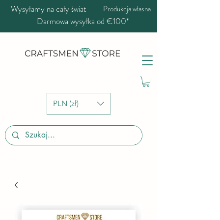
Wysyłamy na cały świat
Produkcja własna
Darmowa wysyłka od €100*
PLN (zł)