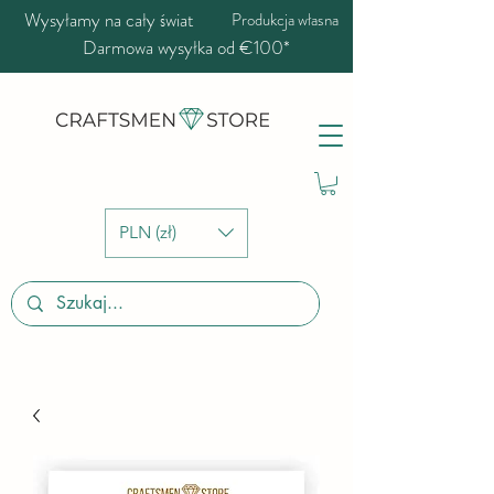
Wysyłamy na cały świat
Produkcja własna
Darmowa wysyłka od €100*
PLN (zł)