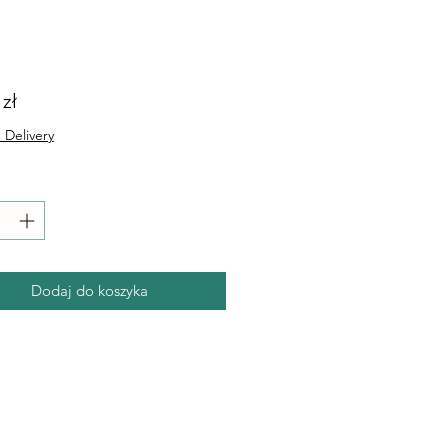
Cena
 zł
 Delivery
Dodaj do koszyka