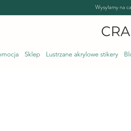
Wysyłamy na cał
romocja
Sklep
Lustrzane akrylowe stikery
Bl