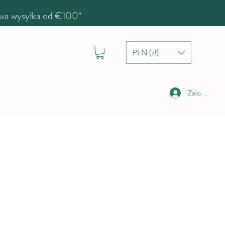
a wysyłka od €100*
PLN (zł)
Zaloguj się