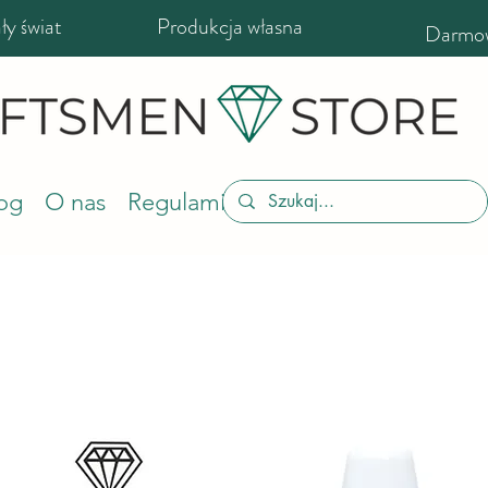
y świat
Produkcja własna
Darmow
og
O nas
Regulamin sklepu