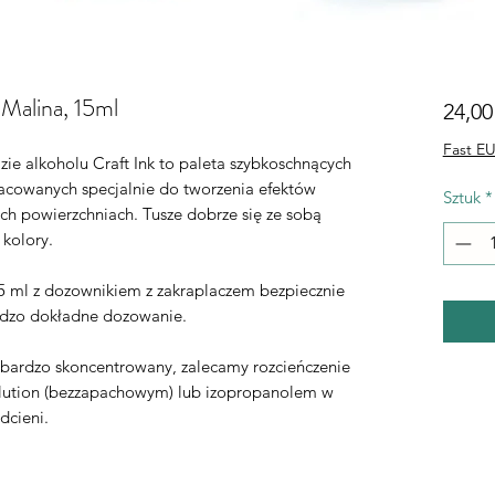
 Malina, 15ml
24,00
Fast EU
ie alkoholu Craft Ink to paleta szybkoschnących
acowanych specjalnie do tworzenia efektów
Sztuk
*
ch powierzchniach. Tusze dobrze się ze sobą
 kolory.
 ml z dozownikiem z zakraplaczem bezpiecznie
rdzo dokładne dozowanie.
t bardzo skoncentrowany, zalecamy rozcieńczenie
lution (bezzapachowym) lub izopropanolem w
dcieni.