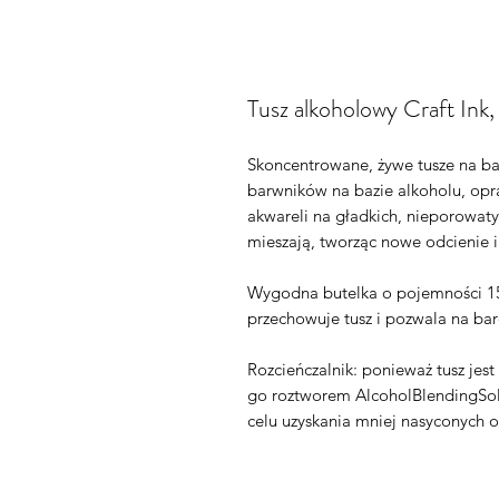
Tusz alkoholowy Craft Ink,
Skoncentrowane, żywe tusze na baz
barwników na bazie alkoholu, opr
akwareli na gładkich, nieporowaty
mieszają, tworząc nowe odcienie i
Wygodna butelka o pojemności 15
przechowuje tusz i pozwala na ba
Rozcieńczalnik: ponieważ tusz jes
go roztworem AlcoholBlendingSo
celu uzyskania mniej nasyconych o